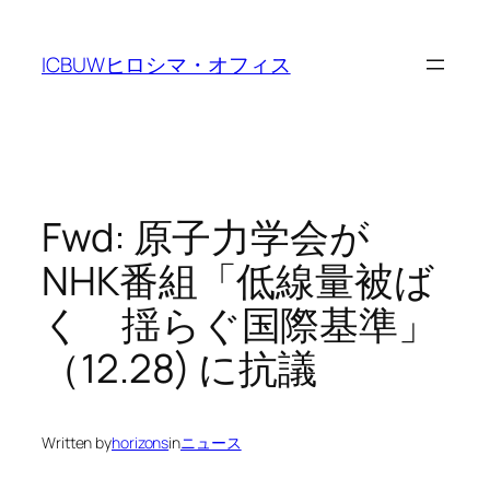
Skip
to
ICBUWヒロシマ・オフィス
content
Fwd: 原子力学会が
NHK番組「低線量被ば
く 揺らぐ国際基準」
（12.28) に抗議
Written by
horizons
in
ニュース