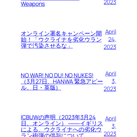
2023
Weapons
April
オンライン署名キャンペーン開
24,
始！「ウクライナを劣化ウラン
弾で汚染させるな」
2023
April
NO WAR! NO DU! NO NUKES!
3,
（3月27日、HANWA 緊急アピー
ル、日・英版）
2023
ICBUWの声明（2023年3月24
April
日、オンライン） ――イギリス
3,
による、ウクライナへの劣化ウ
2023
ラン砲弾の供与について