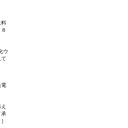
２
０
送料
，８
化ウ
れて
。
先電
添え
了承
。］