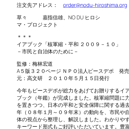
注文先アドレス：
order@nodu-hiroshima.org
草々 嘉指信雄、NO DU ヒロシ
マ・プロジェクト
＊＊＊
イアブック「核軍縮・平和 ２００９－１０」
－市民と自治体のために－
監修：梅林宏道
A５版３２０ページ ＮＰＯ法人ピースデポ 発
元：高文研 ２０１０年５月１５日発行
今年もピースデポが総力をあげてお贈りするイ
ブック（年鑑）が完成しました。核軍縮問題に
を置きつつ、日本の平和と安全保障に関する過
年（０８年１月～０９年末）の動向を、市民や
体の視点から整理し、解説しました。わかりや
キーワード形式もご好評いただいています。豊