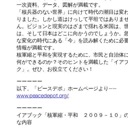
一次資料、データ、図解が満載です。
「核兵器のない世界」に向けて時代の潮目は変
りました。しかし道はけっして平坦ではありま
ん。ビジョンと現実のはざまで揺れる米国は、
は、そして日本はどこに向かうのでしょうか。
な変化の時代にある「今」を読み解くために必
情報が満載です。
核軍縮と平和を実現するために、市民と自治体
何ができるのか？そのヒントを満載した「イア
ク」。ぜひ、お役立てください！
ーーーーー
以下、「ピースデポ」ホームページより——
www.peacedepot.org/
ーーーーー
イアブック「核軍縮・平和 ２００９－１０」
な内容