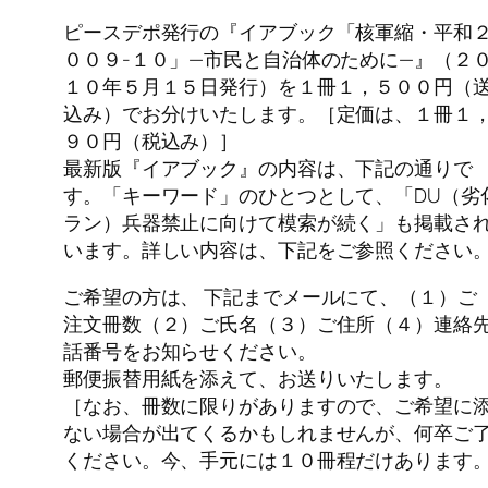
ピースデポ発行の『イアブック「核軍縮・平和
００９-１０」—市民と自治体のために—』（２
１０年５月１５日発行）を１冊１，５００円（
込み）でお分けいたします。［定価は、１冊１
９０円（税込み）］
最新版『イアブック』の内容は、下記の通りで
す。「キーワード」のひとつとして、「DU（劣
ラン）兵器禁止に向けて模索が続く」も掲載さ
います。詳しい内容は、下記をご参照ください
ご希望の方は、 下記までメールにて、（１）ご
注文冊数（２）ご氏名（３）ご住所（４）連絡
話番号をお知らせください。
郵便振替用紙を添えて、お送りいたします。
［なお、冊数に限りがありますので、ご希望に
ない場合が出てくるかもしれませんが、何卒ご
ください。今、手元には１０冊程だけあります