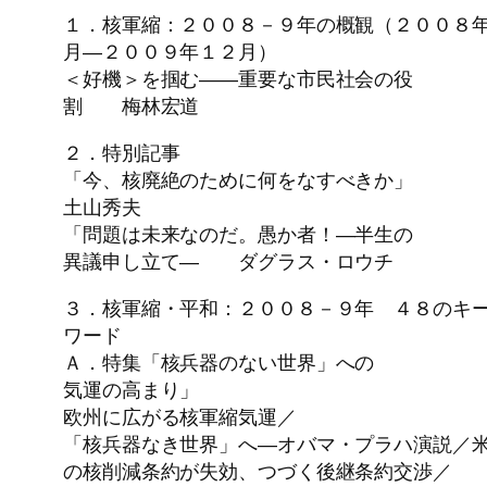
１．核軍縮：２００８－９年の概観（２００８
月―２００９年１２月）
＜好機＞を掴む――重要な市民社会の役
割 梅林宏道
２．特別記事
「今、核廃絶のために何をなすべきか」
土山秀夫
「問題は未来なのだ。愚か者！―半生の
異議申し立て― ダグラス・ロウチ
３．核軍縮・平和：２００８－９年 ４８のキ
ワード
Ａ．特集「核兵器のない世界」への
気運の高まり」
欧州に広がる核軍縮気運／
「核兵器なき世界」へ―オバマ・プラハ演説／
の核削減条約が失効、つづく後継条約交渉／