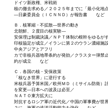
ドイツ新政権、米戦術
核の撤去求める／２０２５年までに「最小化地
―日豪委員会（ＩＣＮＮＤ）が報告書 など
Ｂ．核軍縮・不拡散―世界の動き
北朝鮮、２度目の核実験―
安保理は制裁決議／ＮＰＴ体制の根幹をゆるが
印核協定が成立／イランに第２のウラン濃縮施
中央アジアとアフリ
カで非核兵器地帯条約が発効／クラスター弾禁
約が成立 など
Ｃ．各国の核・安保政策
「核なき世界」に逆行する
米核兵器予算米国／欧州ＭＤ（ミサイル防衛）
を変更―日本への波及は必至／
ＮＡＴＯ東方拡大に
対抗するロシア軍の近代化／中国の軍事費が世
２に―海軍の遠洋活動能力を強化 など