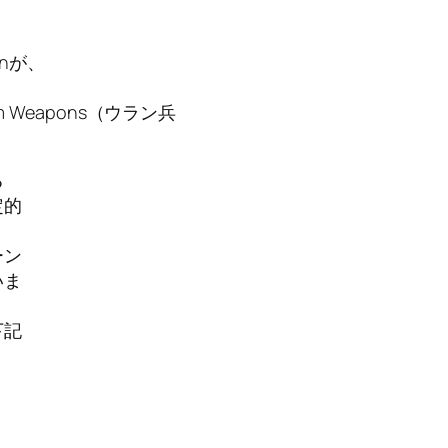
anが、
ranium Weapons（ウラン兵
る
定的
ーン
いま
下記