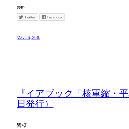
共有:
Twitter
Facebook
May 26, 2010
『イアブック「核軍縮・平
日発行）
皆様