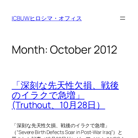
Skip
to
ICBUWヒロシマ・オフィス
content
Month:
October 2012
「深刻な先天性欠損、戦後
のイラクで急増」
(Truthout、10月28日）
「深刻な先天性欠損、戦後のイラクで急増」
（“Severe Birth Defects Soar in Post-War Iraq”）と