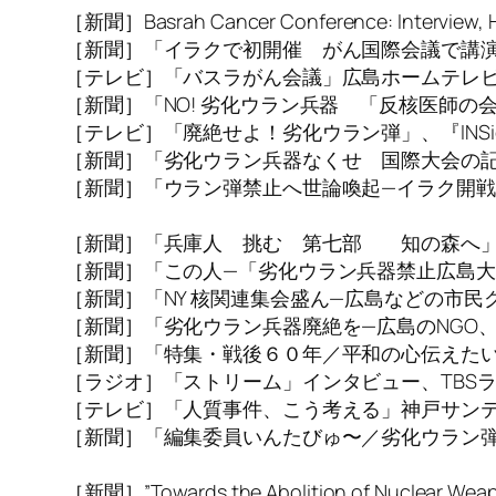
［新聞］Basrah Cancer Conference: Interview, 
［新聞］「イラクで初開催 がん国際会議で講演」
［テレビ］「バスラがん会議」広島ホームテレビ「
［新聞］「NO! 劣化ウラン兵器 「反核医師の会
［テレビ］「廃絶せよ！劣化ウラン弾」、『INSide
［新聞］「劣化ウラン兵器なくせ 国際大会の記録
［新聞］「ウラン弾禁止へ世論喚起—イラク開
中国新聞、2007
［新聞］「兵庫人 挑む 第七部 知の森へ」神戸
［新聞］「この人—「劣化ウラン兵器禁止広島大
［新聞］「NY 核関連集会盛ん—広島などの市民グ
［新聞］「劣化ウラン兵器廃絶を—広島のNGO、
［新聞］「特集・戦後６０年／平和の心伝えたい」
［ラジオ］「ストリーム」インタビュー、TBSラジ
［テレビ］「人質事件、こう考える」神戸サンテレ
［新聞］「編集委員いんたびゅ〜／劣化ウラン
神戸新聞、200
［新聞］”Towards the Abolition of Nuclear Weapo