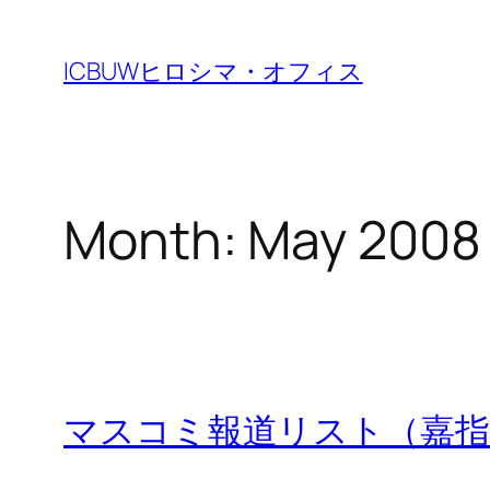
Skip
to
ICBUWヒロシマ・オフィス
content
Month:
May 2008
マスコミ報道リスト（嘉指