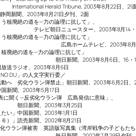
 Tribune, 2003年8月22日、21
岡新聞、2003年8月21日夕刊、2面
よう核廃絶の道を—力の論理に抗して」、
、2003年8月14・1
よう核廃絶の道を—力の論理に抗して」
、2003年8月10
う核廃絶の道を—力の論理に抗して」
年8月6日、16・17
送ラジオ、2003年8月6日
NO DU」の人文字実行委／
ラン弾禁止」朝日新聞、2003年6月2日、2
新聞、2003年5月17日
け人代表に聞く—反劣化ウラン弾 広島発信に意味」、
3年3月25日
い」中国新聞、2003年1月1日
）」読売新聞、2002年8月21日
劣化ウラン弾被害 英語版写真集（湾岸戦争の子どもたち
年7月29日夕刊、11