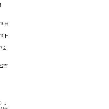
面
5日
日
面
2面
）」
面