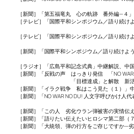
International Herald
［新聞］「第五福竜丸 心の軌跡 番外編—４」静
［テレビ］「国際平和シンポジウム／語り続け
テレビ朝日ニュースター
［テレビ］「国際平和シンポジウム／語り続け
広島ホームテレビ
［新聞］「国際平和シンポジウム／語り続けよ
朝日新聞、2003
［ラジオ］「広島平和記念式典」中継解説、中国放
［新聞］「反戦の声 はっきり発信 「NO WAR 
「目標達成」と解散 新活動へ 劣化ウ
［新聞］「イラク戦争 私はこう見た（１）」中国
［新聞］「NO WAR NO DU! 人文字呼びか
朝日新聞、200
［新聞］「この人 劣化ウラン弾被害の実情伝えた
［新聞］「語りたい伝えたいヒロシマ第二部（７６
［新聞］「大統領、弾の行方をご存じですか—
毎日新聞、2002