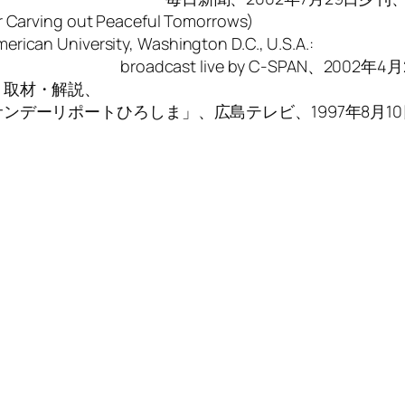
 Carving out Peaceful Tomorrows)
 University, Washington D.C., U.S.A.:
by C-SPAN、2002年4月29
」取材・解説、
、広島テレビ、1997年8月10