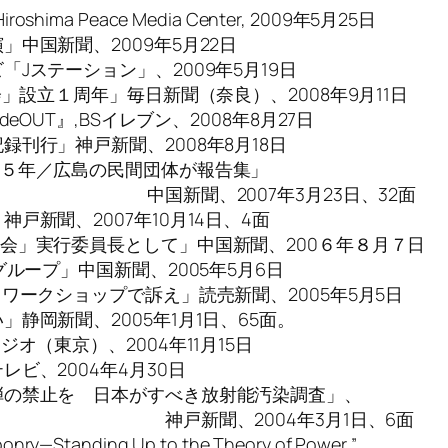
Hiroshima Peace Media Center, 2009年5月25日
中国新聞、2009年5月22日
Jステーション」、2009年5月19日
」設立１周年」毎日新聞（奈良）、2008年9月11日
OUT』,BSイレブン、2008年8月27日
刊行」神戸新聞、2008年8月18日
戦５年／広島の民間団体が報告集」
年3月23日、32面
新聞、2007年10月14日、4面
会」実行委員長として」中国新聞、200６年８月７日
ループ」中国新聞、2005年5月6日
ワークショップで訴え」読売新聞、2005年5月5日
静岡新聞、2005年1月1日、65面。
オ（東京）、2004年11月15日
ビ、2004年4月30日
弾の禁止を 日本がすべき放射能汚染調査」、
4年3月1日、6面
nry—Standing Up to the Theory of Power,”