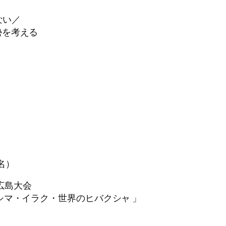
ない／
を考える
名）
会広島大会
マ・イラク・世界のヒバクシャ 」