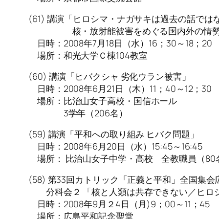
(61) 講演「ヒロシマ・ナガサキは過去の話では
核・放射能被害をめぐる国内外の情勢
日時：2008年7月18日（水）16；30～18；20
場所：和光大学Ｃ棟104教室
(60) 講演「ヒバクシャ 劣化ウラン被害」
日時：2008年6月21日（木）11；40～12；30
場所：比治山女子高校・国信ホール
3学年（206名）
(59) 講演「平和への取り組み ヒバク問題」
日時：2008年6月20日（水）15:45～16:45
場所： 比治山女子中学・高校 全教職員（80
(58) 第33回カトリック「正義と平和」全国集
分科会２ 「核と人類は共存できない／ヒロシ
日時：2008年9月２4日（月)9；00～11；45
場所：広島平和記念聖堂