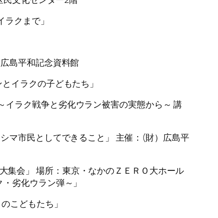
らイラクまで」
所：広島平和記念資料館
ウランとイラクの子どもたち」
」 ～イラク戦争と劣化ウラン被害の実態から～ 講
、ヒロシマ市民としてできること」 主催：(財）広島平
りの大集会」 場所：東京・なかのＺＥＲＯ大ホール
ク・劣化ウラン弾～」
ラクのこどもたち」