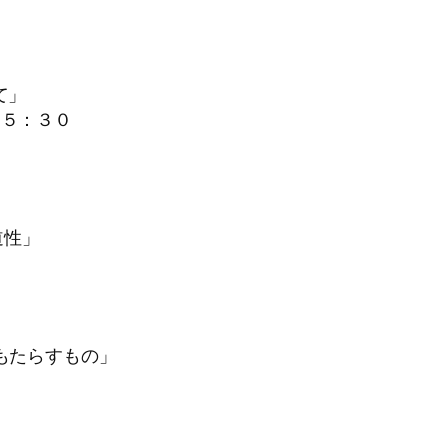
て」
１５：３０
道性」
がもたらすもの」