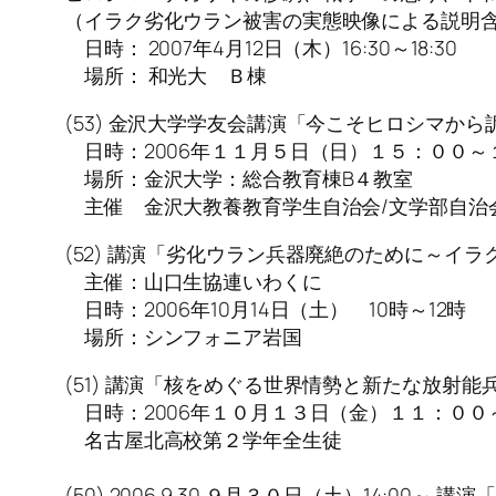
（イラク劣化ウラン被害の実態映像による説明
日時： 2007年4月12日（木）16:30～18:30
場所： 和光大 Ｂ棟
(53) 金沢大学学友会講演「今こそヒロシマか
日時：2006年１１月５日（日）１５：００～
場所：金沢大学：総合教育棟B４教室
主催 金沢大教養教育学生自治会/文学部自治
(52) 講演「劣化ウラン兵器廃絶のために～イ
主催：山口生協連いわくに
日時：2006年10月14日（土） 10時～12時
場所：シンフォニア岩国
(51) 講演「核をめぐる世界情勢と新たな放射
日時：2006年１０月１３日（金）１１：００
名古屋北高校第２学年全生徒
(50) 2006.9.30 ９月３０日（土）14: