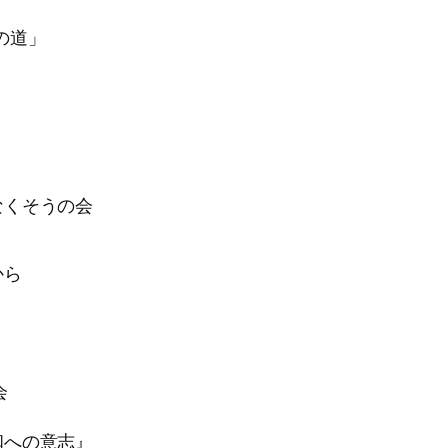
の道」
なくそうの会
から
会
和への意志』