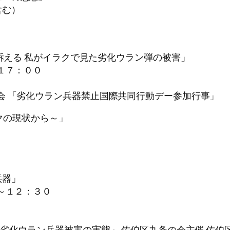
含む）
ら訴える 私がイラクで見た劣化ウラン弾の被害」
１７：００
会 「劣化ウラン兵器禁止国際共同行動デー参加行事」
ラクの現状から～」
能兵器」
～１２：３０
00～ 講演「劣化ウラン兵器被害の実態」 佐伯区九条の会主催 