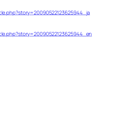
icle.php?story=20090522123625944_ja
icle.php?story=20090522123625944_en