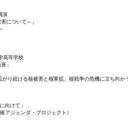
講演
害について～」
～
中学高等学校
座」
、拡がり続ける核被害と核軍拡、核戦争の危機に立ち向か
絶に向けて」
催アジェンダ・プロジェクト）