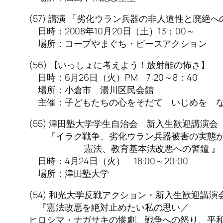
(57) 講演 「劣化ウラン兵器の非人道性と廃絶へ
日時：2008年10月20日（土）13；00～
場所：コープやまぐち・ピースアクション
(56) 【いっしょに考えよう！放射能の怖さ】
日時：6月26日（火）PM 7:20～8：40
場所：小倉市 湯川区民会館
主催：子どもたちの心をそだて いじめを 
(55) 津田塾大学学生自治会 新入生歓迎講演会
『イラク戦争、劣化ウラン兵器被害の実態
憲法、教育基本法改悪への警鐘 』
日時：4月24日（火） 18:00～20:00
場所：津田塾大学
(54) 和光大学反戦アクション・新入生歓迎講演
『憲法改悪を絶対止めたい私の思い／
ヒロシマ・ナガサキの惨劇、戦争への怒り、平