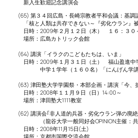
新入生歓迎記念講演会
(65) 第３４回広島・長崎宗教者平和会議：基調
「核と人類は共存できない～『劣化ウラン』被
日時：2009年２月１２日（木） １６：３０
場所：広島カトリック会館
(64) 講演「イラクのこどもたちは、いま」
日時：2009年１月３１日（土） 福山盈進
中学１学年（１６０名）「にんげん学講
(63) 津田塾大学学園祭・本部企画・講演「今
日時：2008年１１月９日（日）14:00～
場所：津田塾大1111教室
(62) 講演会｢非人道的兵器・劣化ウラン弾の廃
（龍谷大学一般同好会OPINION主催：共
日時：2008年11月15日(土)
場所：京都市国際交流会館