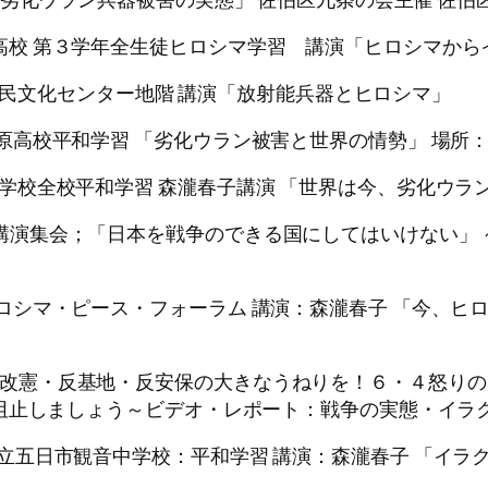
潟敬和学園高校 第３学年全生徒ヒロシマ学習 講演「ヒロシマか
17:30 県民文化センター地階 講演「放射能兵器とヒロシマ」
～ 大阪松原高校平和学習 「劣化ウラン被害と世界の情勢」 場
島市立砂谷中学校全校平和学習 森瀧春子講演 「世界は今、劣化
ーザ校舎 講演集会；「日本を戦争のできる国にしてはいけない
：３０～ ヒロシマ・ピース・フォーラム 講演：森瀧春子 「今
００～ 「反改憲・反基地・反安保の大きなうねりを！６・４怒
阻止しましょう～ビデオ・レポート：戦争の実態・イラ
～ 広島市立五日市観音中学校：平和学習 講演：森瀧春子 「イ