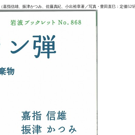
（嘉指信雄、振津かつみ、佐藤真紀、小出裕章著／写真・豊田直巳：定価525