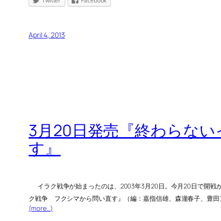
Twitter
Facebook
April 4, 2013
3月20日発売『終
す』
イラク戦争が始まったのは、2003年3月20日。今月20日で
ク戦争 フクシマから問い直す』（編：嘉指信雄、森瀧春子、豊田
(more…)