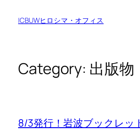
Skip
to
ICBUWヒロシマ・オフィス
content
Category:
出版物
8/3発行！岩波ブックレ