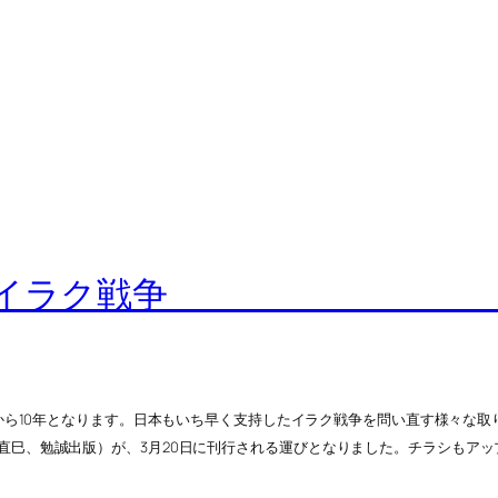
わらないイラク戦争 
開戦から10年となります。日本もいち早く支持したイラク戦争を問い直す様々
直巳、勉誠出版）が、3月20日に刊行される運びとなりました。チラシもアッ