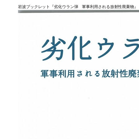
岩波ブックレット『劣化ウラン弾 軍事利用される放射性廃棄物』