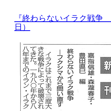
『終わらないイラク戦争 
日）