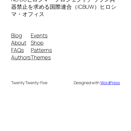
器禁止を求める国際連合（ICBUW）ヒロシ
マ・オフィス
Blog
Events
About
Shop
FAQs
Patterns
Authors
Themes
Twenty Twenty-Five
Designed with
WordPress