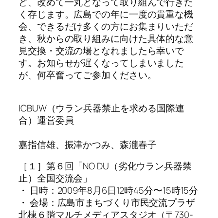
ど、改めて一丸となって取り組んで行きた
く存じます。広島での年に一度の貴重な機
会、できるだけ多くの方にお集まりいただ
き、秋からの取り組みに向けた具体的な意
見交換・交流の場となれましたら幸いで
す。お知らせが遅くなってしまいました
が、何卒奮ってご参加ください。
ICBUW（ウラン兵器禁止を求める国際連
合）運営委員
嘉指信雄、振津かつみ、森瀧春子
［１］第６回「NO DU（劣化ウラン兵器禁
止）全国交流会」
・ 日時：2009年8月6日12時45分〜15時15分
・ 会場：広島市まちづくり市民交流プラザ
北棟６階マルチメディアスタジオ（〒730-