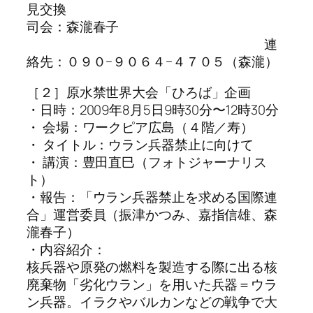
見交換
司会：森瀧春子
連
絡先：０９０−９０６４−４７０５（森瀧）
［２］原水禁世界大会「ひろば」企画
・日時：2009年8月5日9時30分〜12時30分
・ 会場：ワークピア広島（４階／寿）
・ タイトル：ウラン兵器禁止に向けて
・ 講演：豊田直巳（フォトジャーナリス
ト）
・報告：「ウラン兵器禁止を求める国際連
合」運営委員（振津かつみ、嘉指信雄、森
瀧春子）
・内容紹介：
核兵器や原発の燃料を製造する際に出る核
廃棄物「劣化ウラン」を用いた兵器＝ウラ
ン兵器。イラクやバルカンなどの戦争で大