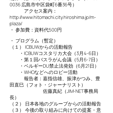
0036 広島市中区袋町6番36号）
アクセス案内：
http://www.hitomachi.city.hiroshima.jp/m-
plaza/
・ 参加費：資料代500円
・ プログラム（暫定）
（１） ICBUWからの活動報告
・ICBUWコスタリカ大会（3月4-6日）
・第１回バスラがん会議（5月6-7日）
・ベルギーDU禁止法発効（6月21日）
・WHOなどへのロビー活動
報告者：嘉指信雄、振津かつみ、豊
田直巳（フォト・ジャーナリスト）
佐藤真紀（JIM-NET事務局
長）
（２） 日本各地のグループからの活動報告
（３） 今後の取り組みに向けての提案・意