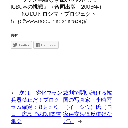
ICBUWの挑戦』（合同出版、2008年）
NO DUヒロシマ・プロジェクト
http://www.nodu-hiroshima.org/
共有:
Twitter
Facebook
←
次は、劣化ウラン
裁判で闘い続ける韓
兵器禁止だ！プログ
国の写真家・李時雨
ラム確定：８月5-6
（イ・シウ）氏（国
日、広島でのDU関連
家保安法違反嫌疑な
集会
ど）
→