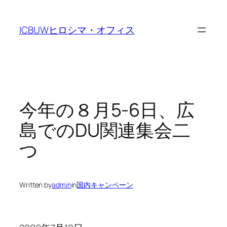
Skip
to
ICBUWヒロシマ・オフィス
content
今年の８月5-6日、広
島でのDU関連集会二
つ
Written by
admin
in
国内キャンペーン