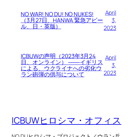
April
NO WAR! NO DU! NO NUKES!
3,
（3月27日、HANWA 緊急アピー
ル、日・英版）
2023
ICBUWの声明（2023年3月24
April
日、オンライン） ――イギリス
3,
による、ウクライナへの劣化ウ
2023
ラン砲弾の供与について
ICBUWヒロシマ・オフィス
NO DUヒロシマ・プロジェクト／ウラン兵