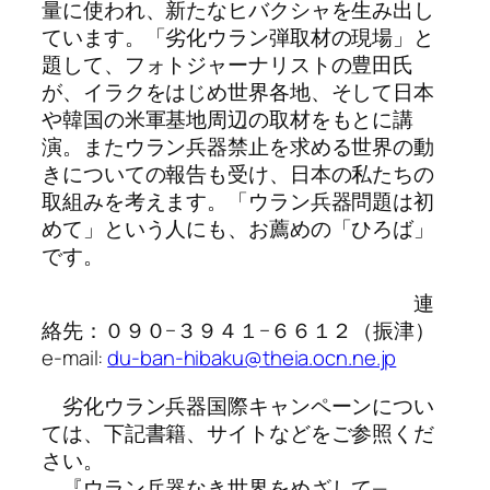
量に使われ、新たなヒバクシャを生み出し
ています。「劣化ウラン弾取材の現場」と
題して、フォトジャーナリストの豊田氏
が、イラクをはじめ世界各地、そして日本
や韓国の米軍基地周辺の取材をもとに講
演。またウラン兵器禁止を求める世界の動
きについての報告も受け、日本の私たちの
取組みを考えます。「ウラン兵器問題は初
めて」という人にも、お薦めの「ひろば」
です。
連
絡先：０９０−３９４１−６６１２（振津）
e-mail:
du-ban-hibaku@theia.ocn.ne.jp
劣化ウラン兵器国際キャンペーンについ
ては、下記書籍、サイトなどをご参照くだ
さい。
『ウラン兵器なき世界をめざして—