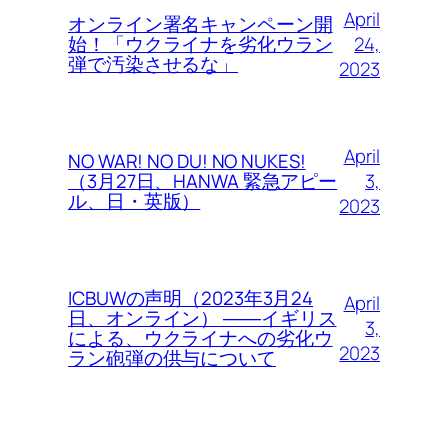
April
オンライン署名キャンペーン開
24,
始！「ウクライナを劣化ウラン
弾で汚染させるな」
2023
April
NO WAR! NO DU! NO NUKES!
3,
（3月27日、HANWA 緊急アピー
ル、日・英版）
2023
ICBUWの声明（2023年3月24
April
日、オンライン） ――イギリス
3,
による、ウクライナへの劣化ウ
2023
ラン砲弾の供与について