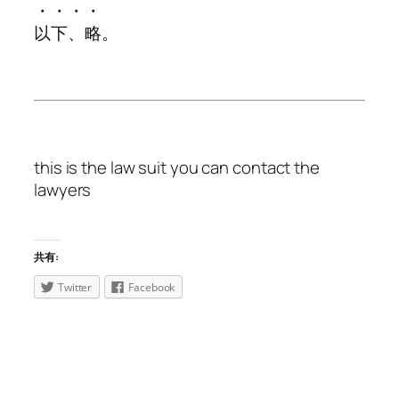
・・・・
以下、略。
this is the law suit you can contact the
lawyers
共有:
Twitter
Facebook