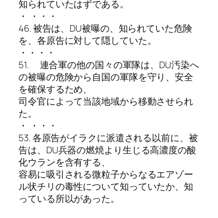
知られていたはずである。
・ ・・・
46. 被告は、DU被曝の、知られていた危険
を、各原告に対して隠していた。
・・・・
51. 連合軍の他の国々の軍隊は、DU汚染へ
の被曝の危険から自国の軍隊を守り、安全
を確保するため、
司令官によって当該地域から移動させられ
た。
・ ・・・
53. 各原告がイラクに派遣される以前に、被
告は、DU兵器の燃焼より生じる高濃度の酸
化ウランを含有する、
容易に吸引される微粒子からなるエアゾー
ル状チリの毒性について知っていたか、知
っている所以があった。