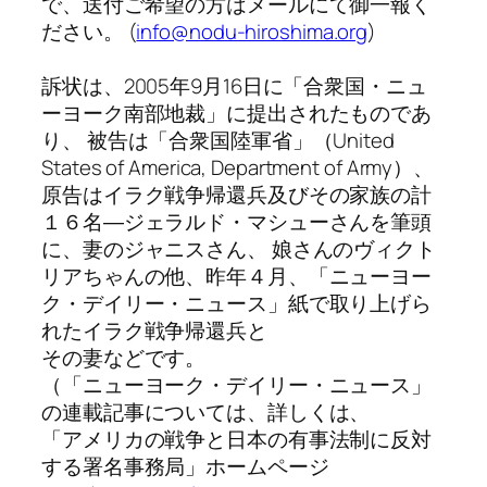
で、送付ご希望の方はメールにて御一報く
ださい。 (
info@nodu-hiroshima.org
)
訴状は、2005年9月16日に「合衆国・ニュ
ーヨーク南部地裁」に提出されたものであ
り、 被告は「合衆国陸軍省」（United
States of America, Department of Army）、
原告はイラク戦争帰還兵及びその家族の計
１６名―ジェラルド・マシューさんを筆頭
に、妻のジャニスさん、 娘さんのヴィクト
リアちゃんの他、昨年４月、「ニューヨー
ク・デイリー・ニュース」紙で取り上げら
れたイラク戦争帰還兵と
その妻などです。
（「ニューヨーク・デイリー・ニュース」
の連載記事については、詳しくは、
「アメリカの戦争と日本の有事法制に反対
する署名事務局」ホームページ