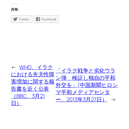
共有:
Twitter
Facebook
←
WHO、イラク
「イラク戦争と劣化ウラ
における先天性障
ン弾 検証し独自の平和
害増加に関する報
外交を」(中国新聞ヒロシ
告書を近く公表
マ平和メディアセンタ
（BBC、3月21
ー、2013年3月27日）
→
日）