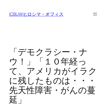
Skip
to
ICBUWヒロシマ・オフィス
content
「デモクラシー・ナ
ウ！」「１０年経っ
て、アメリカがイラク
に残したものは・・・
先天性障害・がんの蔓
延」