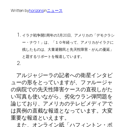
Written by
horizons
in
ニュース
イラク戦争開0周年の3月20日、アメリカの「デモクラシ
ー・ナウ！」は、「１０年経って、アメリカがイラクに
残したものは、大量避難民と先天性障害・がんの蔓延」
と題するリポートを報道しています。
アルジャジーラの記者への衛星インタビ
ューの形をとっていますが、ファルージャ
の病院での先天性障害ケースの直視しがた
い写真も使いながら、劣化ウラン弾問題を
論じており、アメリカのテレビメディアで
は異例の直截な報道となっています。大変
重要な報道といえます。
また、オンライン紙「ハフィントン・ポ