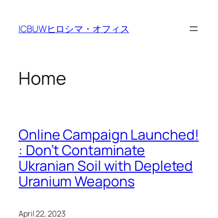
Skip
to
ICBUWヒロシマ・オフィス
content
Home
Online Campaign Launched!
: Don’t Contaminate
Ukranian Soil with Depleted
Uranium Weapons
April 22, 2023