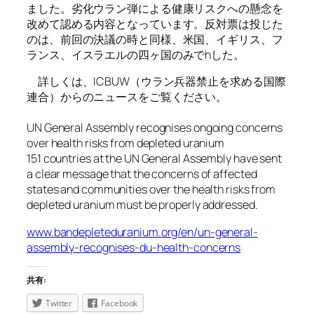
ました。劣化ウラン弾による健康リスクへの懸念を
改めて認める内容となっています。反対票は投じた
のは、前回の決議の時と同様、米国、イギリス、フ
ランス、イスラエルの四ヶ国のみでhした。
詳しくは、ICBUW（ウラン兵器禁止を求める国際
連合）からのニュースをご覧ください。
UN General Assembly recognises ongoing concerns
over health risks from depleted uranium
151 countries at the UN General Assembly have sent
a clear message that the concerns of affected
states and communities over the health risks from
depleted uranium must be properly addressed.
www.bandepleteduranium.org/en/un-general-
assembly-recognises-du-health-concerns
共有:
Twitter
Facebook