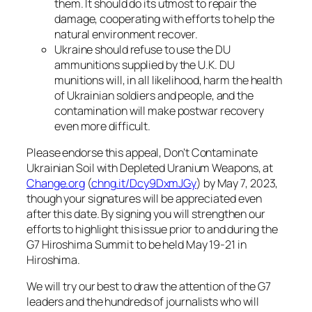
them. It should do its utmost to repair the
damage, cooperating with efforts to help the
natural environment recover.
Ukraine should refuse to use the DU
ammunitions supplied by the U.K. DU
munitions will, in all likelihood, harm the health
of Ukrainian soldiers and people, and the
contamination will make postwar recovery
even more difficult.
Please endorse this appeal,
Don’t Contaminate
Ukrainian Soil with Depleted Uranium Weapons
, at
Change.org
(
chng.it/Dcy9DxmJGy
) by May 7, 2023,
though your signatures will be appreciated even
after this date. By signing you will strengthen our
efforts to highlight this issue prior to and during the
G7 Hiroshima Summit to be held May 19-21 in
Hiroshima.
We will try our best to draw the attention of the G7
leaders and the hundreds of journalists who will