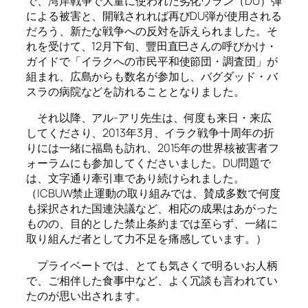
で、湾岸戦争で大量に使われた劣化ウラン（DU）弾
による被害と、開戦されれば再びDU弾が使用される
だろう、新たな戦争への反対を訴えられました。そ
れを受けて、12月下旬、豐田直巳さんの呼びかけ・
ガイドで「イラクへの市民平和使節団・調査団」が
組まれ、広島からも数名が参加し、バグダッド・バ
スラの病院などを訪れることとなりました。
それ以降、アル-アリ先生は、何度も来日・来広
してくださり、2013年3月、イラク戦争十周年の折
りには一緒に福島も訪れ、2015年の世界核被害者フ
ォーラムにも参加してくださいました。DU問題で
は、文字通り牽引車であり続けられました。
（ICBUW禁止運動の取り組みでは、賛成多数で何度
も採択された国連決議など、相応の成果はあがった
ものの、目的とした禁止条約までは至らず、一緒に
取り組んだ者として力不足を痛感しています。）
プライベートでは、とても気さくで明るいお人柄
で、ご相伴した食事中など、よく冗談も言われてい
たのが思い出されます。