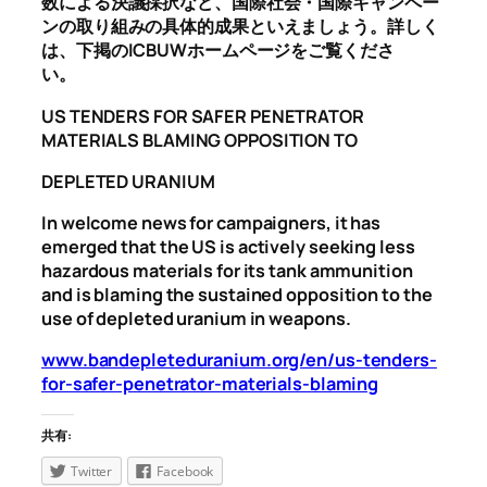
数による決議採択など、国際社会・国際キャンペー
ンの取り組みの具体的成果といえましょう。詳しく
は、下掲のICBUWホームページをご覧くださ
い。
US TENDERS FOR SAFER PENETRATOR
MATERIALS BLAMING OPPOSITION TO
DEPLETED URANIUM
In welcome news for campaigners, it has
emerged that the US is
actively seeking less
hazardous materials for its tank ammunition
and
is blaming the sustained opposition to the
use of depleted uranium in
weapons.
www.bandepleteduranium.org/en/us-tenders-
for-safer-penetrator-materials-blaming
共有:
Twitter
Facebook