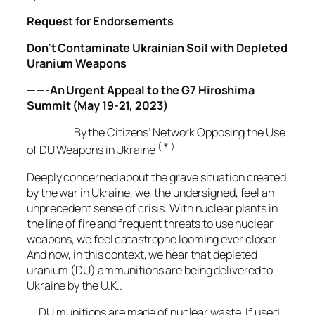
Request for Endorsements
Don’t Contaminate Ukrainian Soil
with Depleted
Uranium Weapons
——-An Urgent Appeal to the G7 Hiroshima
Summit (May 19-21, 2023)
By the Citizens’ Network Opposing the Use
(
＊
)
of DU Weapons in Ukraine
Deeply concerned about the grave situation created
by the war in Ukraine, we, the undersigned, feel an
unprecedent sense of crisis. With nuclear plants in
the line of fire and frequent threats to use nuclear
weapons, we feel catastrophe looming ever closer.
And now, in this context, we hear that depleted
uranium (DU) ammunitions are being delivered to
Ukraine by the U.K..
DU munitions are made of nuclear waste. If used