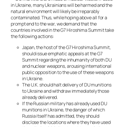
in Ukraine, many Ukrainians will be harmed and the
natural environment will likely be irreparably
contaminated. Thus, while hoping above all for a
prompt end to the war, we demand that the
countries involved in the G7 Hiroshima Summit take
the following actions:
Japan, the host of the G7 Hiroshima Summit,
should issue emphatic appeals at the G7
Summit regarding the inhumanity of both DU
and nuclear weapons, arousing international
public opposition to the use of these weapons
in Ukraine.
The U.K. should halt delivery of DU munitions
to Ukraine and withdraw immediately those
already delivered.
If the Russian military has already used DU
munitions in Ukraine, the danger of which
Russia itself has admitted, they should
disclose the locations where they have used