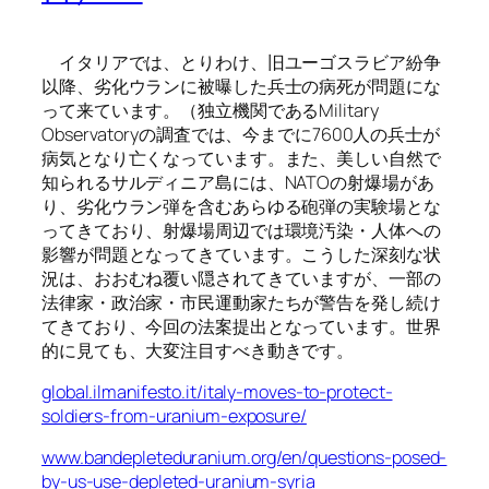
イタリアでは、とりわけ、旧ユーゴスラビア紛争
以降、劣化ウランに被曝した兵士の病死が問題にな
って来ています。（独立機関であるMilitary
Observatoryの調査では、今までに7600人の兵士が
病気となり亡くなっています。また、美しい自然で
知られるサルディニア島には、NATOの射爆場があ
り、劣化ウラン弾を含むあらゆる砲弾の実験場とな
ってきており、射爆場周辺では環境汚染・人体への
影響が問題となってきています。こうした深刻な状
況は、おおむね覆い隠されてきていますが、一部の
法律家・政治家・市民運動家たちが警告を発し続け
てきており、今回の法案提出となっています。世界
的に見ても、大変注目すべき動きです。
global.ilmanifesto.it/italy-moves-to-protect-
soldiers-from-uranium-exposure/
www.bandepleteduranium.org/en/questions-posed-
by-us-use-depleted-uranium-syria