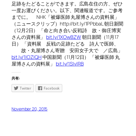
足跡をたどることができます。広島在住の方、ぜひ
一度お運びください。以下、関連報道です。ご参考
までに。 NHK「被爆医師 丸屋博さんの資料展」
（ニュースクリップ）http://bit.ly/1PPbbaL 朝日新聞
（12月2日） 「命と向き合い反戦詩 故・御庄博実
さんの資料展」
bit.ly/1XOwBZW
朝日新聞（11月17
日） 「資料展 反戦の足跡たどる 詩人で医師、
故・丸屋博さん寄贈 安田女子大で ／広島」
bit.ly/1IOZIQH
中国新聞（11月12日） 「被爆医師 丸
屋博さんの資料展」
bit.ly/1SIvlRB
共有:
Twitter
Facebook
November 20, 2015