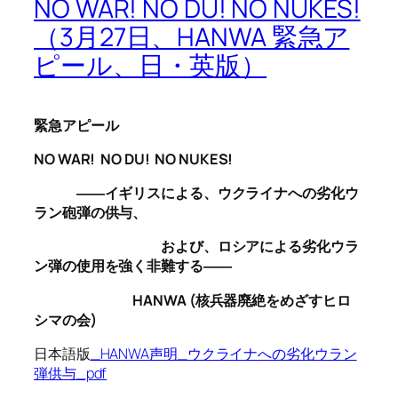
NO WAR! NO DU! NO NUKES!
（3月27日、HANWA 緊急ア
ピール、日・英版）
緊急アピール
NO WAR! NO DU! NO NUKES!
――イギリスによる、ウクライナへの劣化ウ
ラン砲弾の供与、
および、ロシアによる劣化ウラ
ン弾の使用を強く非難する――
HANWA (
核兵器廃絶をめざすヒロ
シマの会
)
日本語版
_HANWA声明_ウクライナへの劣化ウラン
弾供与_pdf