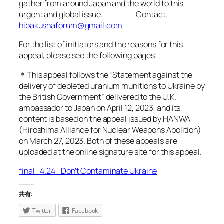
gather from around Japan and the world to this
urgent and global issue. Contact:
hibakushaforum@gmail.com
For the list of initiators and the reasons for this
appeal, please see the following pages.
＊This appeal follows the “Statement against the
delivery of depleted uranium munitions to Ukraine by
the British Government” delivered to the U.K.
ambassador to Japan on April 12, 2023, and its
content is based on the appeal issued by HANWA
(Hiroshima Alliance for Nuclear Weapons Abolition)
on March 27, 2023. Both of these appeals are
uploaded at the online signature site for this appeal.
final_4.24_Don’t Contaminate Ukraine
共有:
Twitter
Facebook