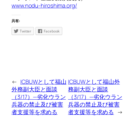
www.nodu-hiroshima.org/
共有:
Twitter
Facebook
←
ICBUWとして福山
ICBUWとして福山外
外務副大臣と面談
務副大臣と面談
（3/17）—劣化ウラン
（3/17）—劣化ウラン
兵器の禁止及び被害
兵器の禁止及び被害
者支援等を求める
者支援等を求める
→