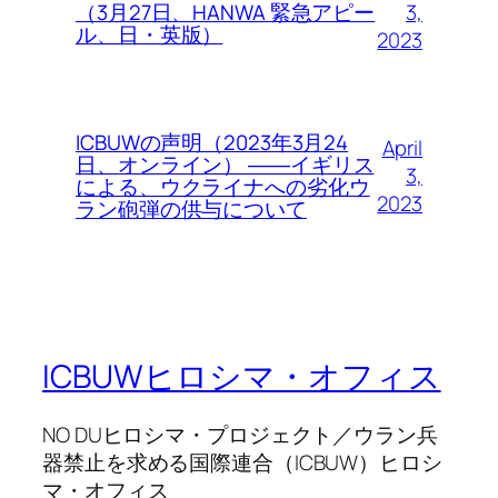
3,
（3月27日、HANWA 緊急アピー
ル、日・英版）
2023
ICBUWの声明（2023年3月24
April
日、オンライン） ――イギリス
3,
による、ウクライナへの劣化ウ
2023
ラン砲弾の供与について
ICBUWヒロシマ・オフィス
NO DUヒロシマ・プロジェクト／ウラン兵
器禁止を求める国際連合（ICBUW）ヒロシ
マ・オフィス