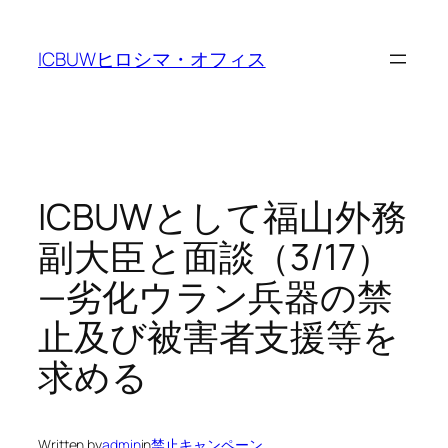
Skip
to
ICBUWヒロシマ・オフィス
content
ICBUWとして福山外務
副大臣と面談（3/17）
—劣化ウラン兵器の禁
止及び被害者支援等を
求める
Written by
admin
in
禁止キャンペーン