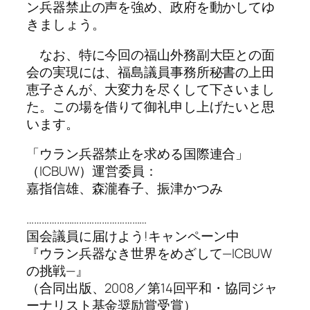
ン兵器禁止の声を強め、政府を動かしてゆ
きましょう。
なお、特に今回の福山外務副大臣との面
会の実現には、福島議員事務所秘書の上田
恵子さんが、大変力を尽くして下さいまし
た。この場を借りて御礼申し上げたいと思
います。
「ウラン兵器禁止を求める国際連合」
（ICBUW）運営委員：
嘉指信雄、森瀧春子、振津かつみ
…………………………………………
国会議員に届けよう!キャンペーン中
『ウラン兵器なき世界をめざして—ICBUW
の挑戦—』
（合同出版、2008／第14回平和・協同ジャ
ーナリスト基金奨励賞受賞）