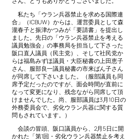
さん、どうもありがとうございました。
私たち「ウラン兵器禁止を求める国際連
合」（ICBUW）からは、運営委員として森
瀧春子と振津かつみが「要請書」を提出し
ました。先日の「ウラン兵器禁止を考える
議員勉強会」の事務局を担当して下さった
阪口直人議員（民主党）、そして社民党か
らは福島みずほ議員・大臣秘書の上田恵子
さん、服部良一議員秘書の市来ばん子さん
が同席して下さいました。（服部議員も同
席予定だったのですが、面会時間が直前に
なって変更になり、残念ながら同席して頂
けませんでした。尚、服部議員は3月10日の
外務委員会で、劣化ウラン兵器に関する質
問もされています。）
会談の冒頭、阪口議員から、2月5日に開
かれた「第1回・劣化ウラン兵器禁止を考え