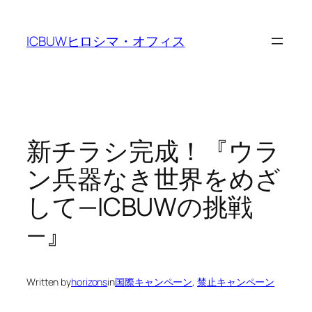
Skip
to
ICBUWヒロシマ・オフィス
content
新チラシ完成！『ウラ
ン兵器なき世界をめざ
して—ICBUWの挑戦
—』
Written by
horizons
in
国際キャンペーン
, 
禁止キャンペーン