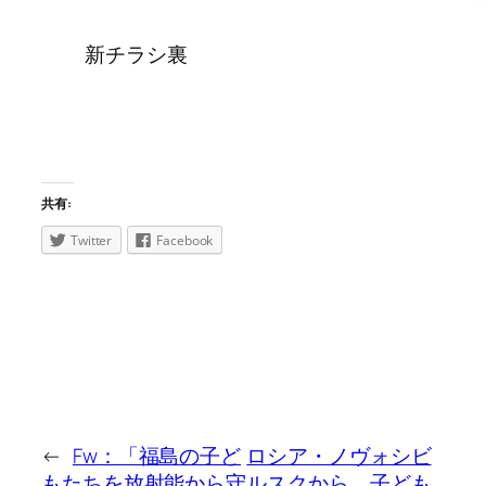
新チラシ裏
共有:
Twitter
Facebook
←
Fw：「福島の子ど
ロシア・ノヴォシビ
もたちを放射能から守
ルスクから、子ども