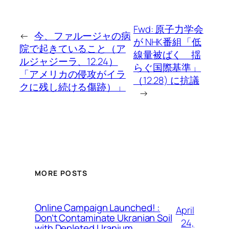
Fwd: 原子力学会
←
今、ファルージャの病
が NHK番組「低
院で起きていること（ア
線量被ばく 揺
ルジャジーラ、12.24）
らぐ国際基準」
「アメリカの侵攻がイラ
（12.28) に抗議
クに残し続ける傷跡）」
→
MORE POSTS
Online Campaign Launched! :
April
Don’t Contaminate Ukranian Soil
24,
with Depleted Uranium