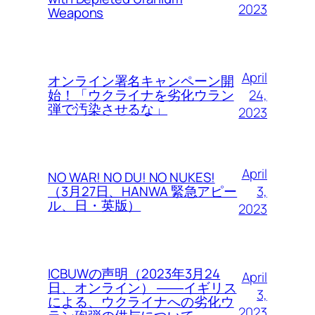
2023
Weapons
April
オンライン署名キャンペーン開
24,
始！「ウクライナを劣化ウラン
弾で汚染させるな」
2023
April
NO WAR! NO DU! NO NUKES!
3,
（3月27日、HANWA 緊急アピー
ル、日・英版）
2023
ICBUWの声明（2023年3月24
April
日、オンライン） ――イギリス
3,
による、ウクライナへの劣化ウ
2023