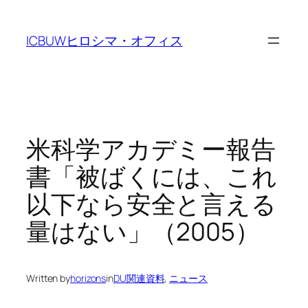
Skip
to
ICBUWヒロシマ・オフィス
content
米科学アカデミー報告
書「被ばくには、これ
以下なら安全と言える
量はない」（2005）
Written by
horizons
in
DU関連資料
, 
ニュース