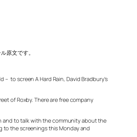
ール原文です。
ld – to screen A Hard Rain, David Bradbury’s
treet of Roxby. There are free company
n and to talk with the community about the
ng to the screenings this Monday and