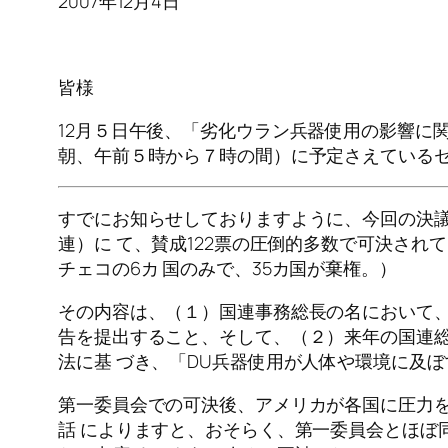
2007年12月4日
皆様
12月５日午後、「劣化ウラン兵器使用の影響に
朝、午前５時から７時の間）に予定さえている
すでにお知らせしておりますように、今回の決議
連）に て、賛成122票の圧倒的多数で可決さ
チェコの6カ 国のみで、35カ国が棄権。）
その内容は、（１）国連事務総長の名において
告を提出すること、そして、（２）来年の国連
法に基 づき、「DU兵器使用が人体や環境に及
第一委員会での可決後、アメリカが各国に圧力
話 によりますと、おそらく、第一委員会とほぼ