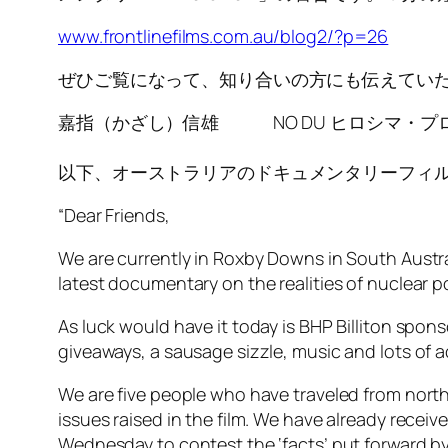
www.frontlinefilms.com.au/blog2/?p=26
ぜひご覧になって、知り合いの方にも伝えてい
嘉指（かざし）信雄 NO DU ヒロシマ・プ
以下、オーストラリアのドキュメンタリーフィ
“Dear Friends,
We are currently in Roxby Downs in South Austra
latest documentary on the realities of nuclear 
As luck would have it today is BHP Billiton spon
giveaways, a sausage sizzle, music and lots of act
We are five people who have traveled from nort
issues raised in the film. We have already rece
Wednesday to contest the ‘facts’ put forward by D