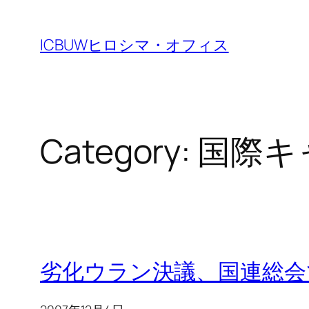
Skip
to
ICBUWヒロシマ・オフィス
content
Category:
国際キ
劣化ウラン決議、国連総会