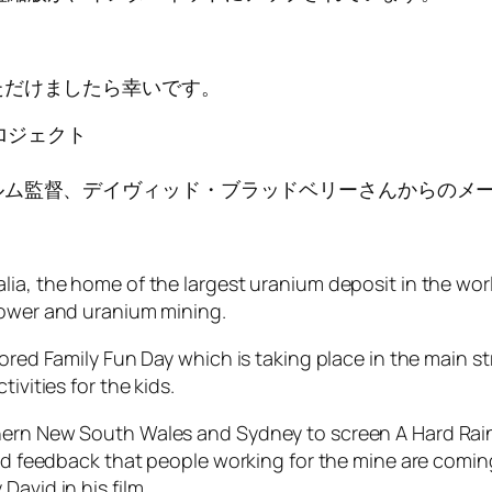
ただけましたら幸いです。
ロジェクト
ルム監督、デイヴィッド・ブラッドベリーさんからのメ
lia, the home of the largest uranium deposit in the wor
power and uranium mining.
sored Family Fun Day which is taking place in the main s
ivities for the kids.
hern New South Wales and Sydney to screen A Hard Rai
ived feedback that people working for the mine are comi
avid in his film.