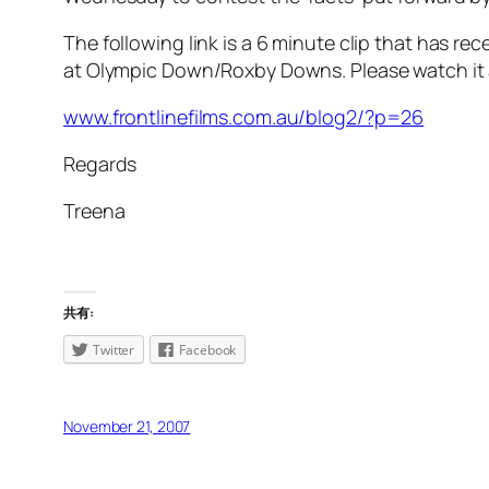
The following link is a 6 minute clip that has 
at Olympic Down/Roxby Downs. Please watch it a
www.frontlinefilms.com.au/blog2/?p=26
Regards
Treena
共有:
Twitter
Facebook
November 21, 2007