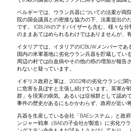
ベルギーでは、ウラン兵器についての法案が両院
院の国会議員との密接な協力の下、法案提出の
です。 ICBUWのアドバイザーも含む、様々
のままあてはめられるわけではありませんが、
イタリアでは、イタリアのICBUWメンバーで
国内の米軍基地に劣化ウラン兵器を貯蔵してい
周辺の村では白血病やその他の癌の増加が報告
れないと疑っています。
イギリス政府と軍は、2002年の劣化ウランに
に危害を及ぼすと主張し続けています。英軍が
群」を現実の病気、あるいは症候群として認め
事件の歴史があるにもかかわらず、政府が近い
兵器を生産している会社「BAEシステム」と政
ンジャー戦車（BAEの子会社が製造）に劣化ウ
ングステン合金もまだ試みようとはしており、