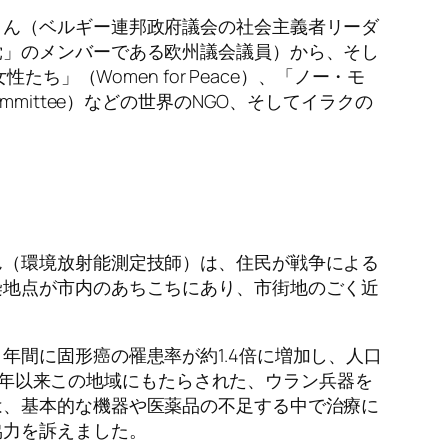
さん（ベルギー連邦政府議会の社会主義者リーダ
党」のメンバーである欧州議会議員）から、そし
」（Women for Peace）、「ノー・モ
ce Committee）などの世界のNGO、そしてイラクの
ん（環境放射能測定技師）は、住民が戦争による
染地点が市内のあちこちにあり、市街地のごく近
間に固形癌の罹患率が約1.4倍に増加し、人口
91年以来この地域にもたらされた、ウラン兵器を
は、基本的な機器や医薬品の不足する中で治療に
協力を訴えました。