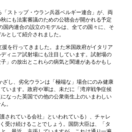
る「ストップ・ウラン兵器ベルギー連合」が、両
の秋にも法案審議のための公聴会が開かれる予定
での国内連合の設立のモデルは、全ての国々に、そ
デルとして紹介されました。
支援を行ってきました。また米国政府がイタリア
ルディニア試射場にも注目しています。試射場の
粒子」の放出とこれらの病気と関連があるかもし
りかざし、劣化ウランは「極端な」場合にのみ健康
しています。政府や軍は、未だに「湾岸戦争症候
題になった英国での他の公衆衛生上のいまわしい
せん。
保護されている会社」といわれている）、チャレ
強く受け続けることでしょう。国防大臣は、「タ
」と、最近、主張していますが、これは通り一遍