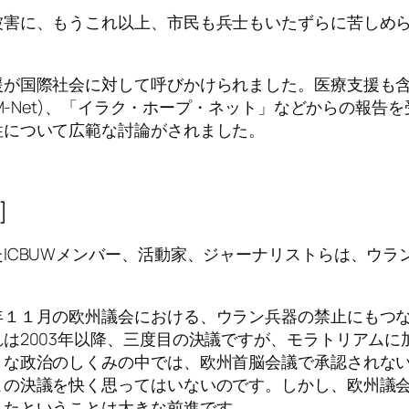
被害に、もうこれ以上、市民も兵士もいたずらに苦しめ
援が国際社会に対して呼びかけられました。医療支援も
IM-Net)、「イラク・ホープ・ネット」などからの報
性について広範な討論がされました。
]
ICBUWメンバー、活動家、ジャーナリストらは、ウラ
年１１月の欧州議会における、ウラン兵器の禁止にもつ
は2003年以降、三度目の決議ですが、モラトリアム
まな政治のしくみの中では、欧州首脳会議で承認されな
この決議を快く思ってはいないのです。しかし、欧州議
したということは大きな前進です。