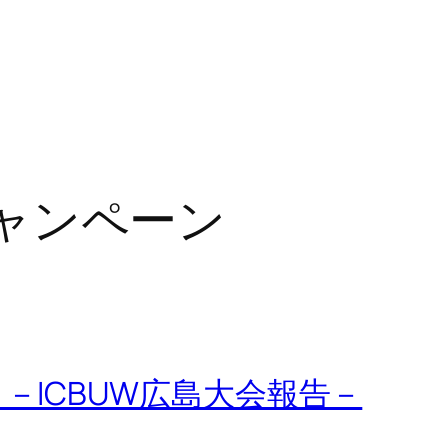
ャンペーン
り－ICBUW広島大会報告－