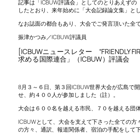
記事は「ICBUW評議会」としてのとりあえず
したとおり、来年始めに「大会記録論文集」と
なお誌面の都合もあり、大会でご発言頂いた全
振津かつみ／ICBUW評議員
[ICBUWニュースレター “FRIENDLY
求める国際連合」（ICBUW）評議会
8月３～６日、第３回ICBUW世界大会が広島
せ、約４００人が参加しました（註）。
大会は６００名を越える市民、７０を越える団
ICBUWとして、大会を支えて下さった全ての
の方々、通訳、報道関係者、宿泊の手配をして