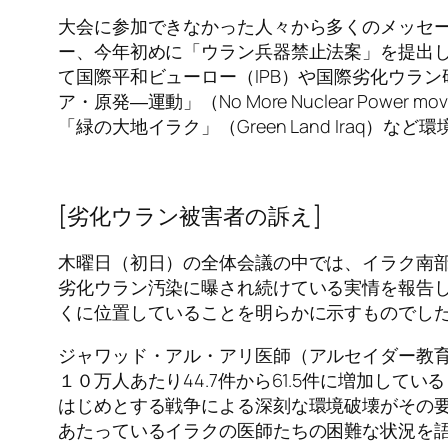
大会に参加できなかった人々から多くのメッセ
ー、今年初めに「ウラン兵器禁止法案」を提出
て国際平和ビューロー（IPB）や国際劣化ウラン研究
ア・原発―運動」（No More Nuclear Power
「緑の大地イラク」（Green Land Iraq）
[劣化ウラン被害者の訴え]
木曜日（初日）の全体会議の中では、イラク南
劣化ウラン汚染に曝され続けている実情を報告
くに位置していることを明らかに示すものでし
ジャワッド・アル・アリ医師（アルセイダー教育
１０万人あたり44.7件から61.5件に増加し
はじめとする戦争による深刻な環境破壊がその
あたっているイラクの医師たちの困難な状況を