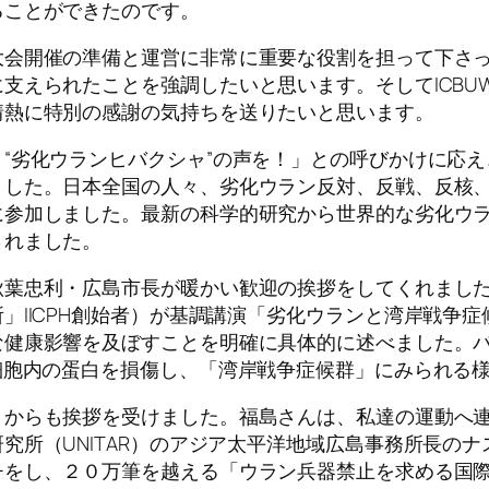
ることができたのです。
会開催の準備と運営に非常に重要な役割を担って下さった
支えられたことを強調したいと思います。そしてICBU
情熱に特別の感謝の気持ちを送りたいと思います。
“劣化ウランヒバクシャ”の声を！」との呼びかけに応
ました。日本全国の人々、劣化ウラン反対、反戦、反核
に参加しました。最新の科学的研究から世界的な劣化ウ
されました。
秋葉忠利・広島市長が暖かい歓迎の挨拶をしてくれまし
」IICPH創始者）が基調講演「劣化ウランと湾岸戦争
な健康影響を及ぼすことを明確に具体的に述べました。
細胞内の蛋白を損傷し、「湾岸戦争症候群」にみられる
）からも挨拶を受けました。福島さんは、私達の運動へ
究所（UNITAR）のアジア太平洋地域広島事務所長の
チをし、２０万筆を越える「ウラン兵器禁止を求める国