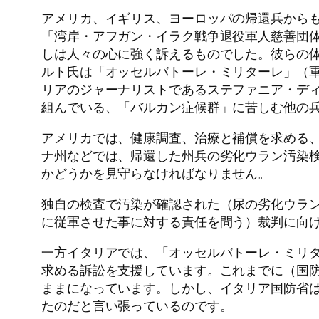
アメリカ、イギリス、ヨーロッパの帰還兵から
「湾岸・アフガン・イラク戦争退役軍人慈善団
しは人々の心に強く訴えるものでした。彼らの
ルト氏は「オッセルバトーレ・ミリターレ」（
リアのジャーナリストであるステファニア・デ
組んでいる、「バルカン症候群」に苦しむ他の
アメリカでは、健康調査、治療と補償を求める
ナ州などでは、帰還した州兵の劣化ウラン汚染
かどうかを見守らなければなりません。
独自の検査で汚染が確認された（尿の劣化ウラ
に従軍させた事に対する責任を問う）裁判に向
一方イタリアでは、「オッセルバトーレ・ミリ
求める訴訟を支援しています。これまでに（国
ままになっています。しかし、イタリア国防省
たのだと言い張っているのです。