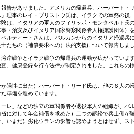
も報告がありました。アメリカの帰還兵、ハーバート・
体」理事のレイ・ブリストウ氏は、イラクでの軍務の後
体験は、イタリアの軍人のフィリッポ・モンタペルト氏
軍事・治安及びイタリア国家警察関係者人権擁護団体）
ィベルティートさんは、バルカンからのイタリア帰還兵
兵士たちの（補償要求への）法的支援について報告しま
、湾岸戦争とイラク戦争の帰還兵の運動が広がっていま
検査、健康登録を行う法律が制定されました。これらの
ンが陽性に出た）ハーバート・リード氏は、他の８人の
けた準備を進めています。
ターレ」などの独立の軍関係者や退役軍人の組織が、バ
防省に対して年金補償を求めた）二つの訴訟で兵士側が
は、いまだに劣化ウランの影響を認めようとはせず、ス