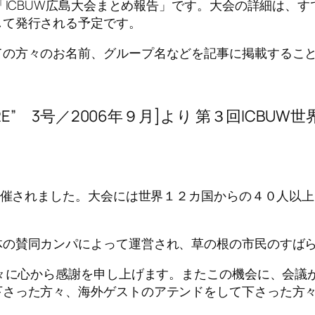
の「ICBUW広島大会まとめ報告」です。大会の詳細は、
して発行される予定です。
ての方々のお名前、グループ名などを記事に掲載するこ
 FIRE” 3号／2006年９月]より 第３回IC
で開催されました。大会には世界１２カ国からの４０人以
体の賛同カンパによって運営され、草の根の市民のすば
方々に心から感謝を申し上げます。またこの機会に、会議
下さった方々、海外ゲストのアテンドをして下さった方