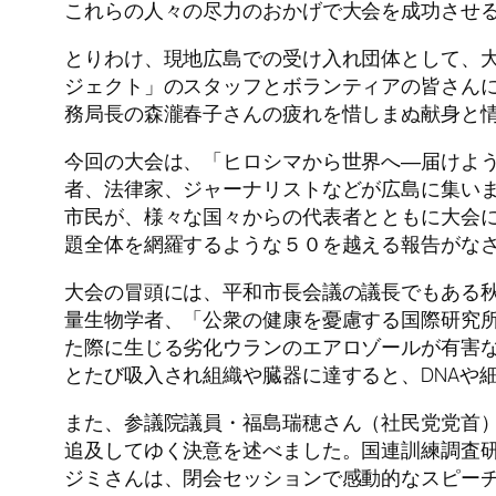
これらの人々の尽力のおかげで大会を成功させ
とりわけ、現地広島での受け入れ団体として、大
ジェクト」のスタッフとボランティアの皆さんに
務局長の森瀧春子さんの疲れを惜しまぬ献身と
今回の大会は、「ヒロシマから世界へ―届けよう
者、法律家、ジャーナリストなどが広島に集い
市民が、様々な国々からの代表者とともに大会
題全体を網羅するような５０を越える報告がな
大会の冒頭には、平和市長会議の議長でもある
量生物学者、「公衆の健康を憂慮する国際研究所
た際に生じる劣化ウランのエアロゾールが有害
とたび吸入され組織や臓器に達すると、DNAや
また、参議院議員・福島瑞穂さん（社民党党首
追及してゆく決意を述べました。国連訓練調査研
ジミさんは、閉会セッションで感動的なスピー