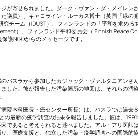
ージが寄せられました。ダーク・ヴァン・ダ・メイレン
した議員）、キャロライン・ルーカス博士（英国「緑の
チーム（IDUST）、フィンランドの「平和を求める女性たち
 movement）、フィンランド平和委員会（ Finnish Pea
など環境保護NGOからのメッセージです。
部のバスラから参加したカジャック・ヴァルタニアンさ
しました。彼が報告した汚染箇所の地図は、それらの汚
た。
病院内科医長・癌センター所長）は、バスラでは過去８年
ているとの最新の疫学調査の結果を報告しました。彼は、19
要因であると考えられると述べました。アル・アリ医師
語り、医療支援と、独立した汚染・疫学調査への国際的