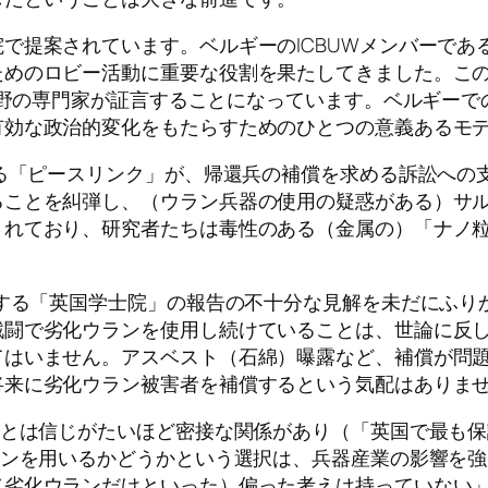
で提案されています。ベルギーのICBUWメンバーであ
ためのロビー活動に重要な役割を果たしてきました。こ
な分野の専門家が証言することになっています。ベルギー
有効な政治的変化をもたらすためのひとつの意義あるモ
ある「ピースリンク」が、帰還兵の補償を求める訴訟への
ることを糾弾し、（ウラン兵器の使用の疑惑がある）サ
されており、研究者たちは毒性のある（金属の）「ナノ
関する「英国学士院」の報告の不十分な見解を未だにふ
戦闘で劣化ウランを使用し続けていることは、世論に反
てはいません。アスベスト（石綿）曝露など、補償が問
将来に劣化ウラン被害者を補償するという気配はありま
府とは信じがたいほど密接な関係があり（「英国で最も
ランを用いるかどうかという選択は、兵器産業の影響を
（劣化ウランだけといった）偏った考えは持っていない