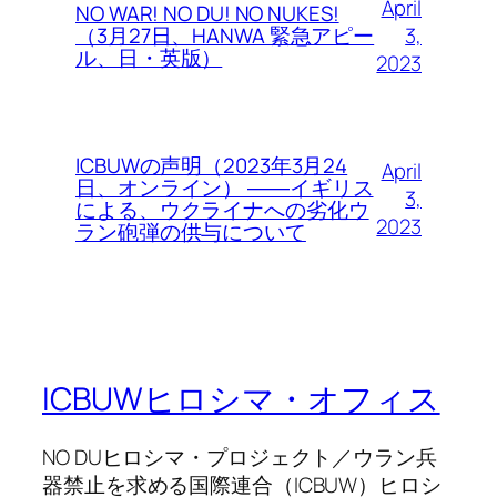
April
NO WAR! NO DU! NO NUKES!
3,
（3月27日、HANWA 緊急アピー
ル、日・英版）
2023
ICBUWの声明（2023年3月24
April
日、オンライン） ――イギリス
3,
による、ウクライナへの劣化ウ
2023
ラン砲弾の供与について
ICBUWヒロシマ・オフィス
NO DUヒロシマ・プロジェクト／ウラン兵
器禁止を求める国際連合（ICBUW）ヒロシ