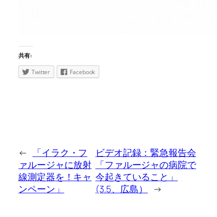
共有:
Twitter
Facebook
←
「イラク・フ
ビデオ記録：緊急報告会
ァルージャに放射
「ファルージャの病院で
線測定器を！キャ
今起きていること」
ンペーン」
(3.5、広島）
→