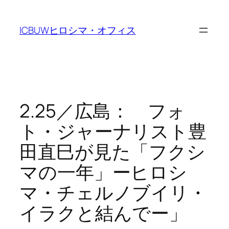
Skip
to
ICBUWヒロシマ・オフィス
content
2.25／広島： フォ
ト・ジャーナリスト豊
田直巳が見た「フクシ
マの一年」ーヒロシ
マ・チェルノブイリ・
イラクと結んでー」