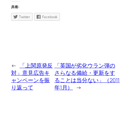
共有:
Twitter
Facebook
←
「上関原発反
「英国が劣化ウラン弾の
対」意見広告キ
さらなる備給・更新をす
ャンペーンを振
ることは当分ない」（2011
り返って
年1月）
→