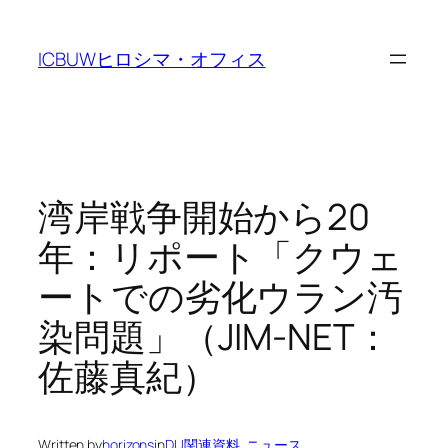
Skip
to
ICBUWヒロシマ・オフィス
content
湾岸戦争開始から20
年：リポート「クウェ
ートでの劣化ウラン汚
染問題」（JIM-NET：
佐藤真紀）
Written by
horizons
in
DU関連資料
, 
ニュース