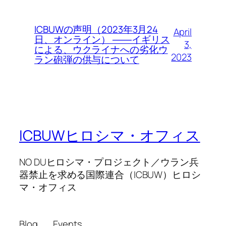
ICBUWの声明（2023年3月24
April
日、オンライン） ――イギリス
3,
による、ウクライナへの劣化ウ
2023
ラン砲弾の供与について
ICBUWヒロシマ・オフィス
NO DUヒロシマ・プロジェクト／ウラン兵
器禁止を求める国際連合（ICBUW）ヒロシ
マ・オフィス
Blog
Events