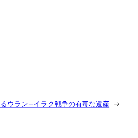
るウラン—イラク戦争の有毒な遺産
→