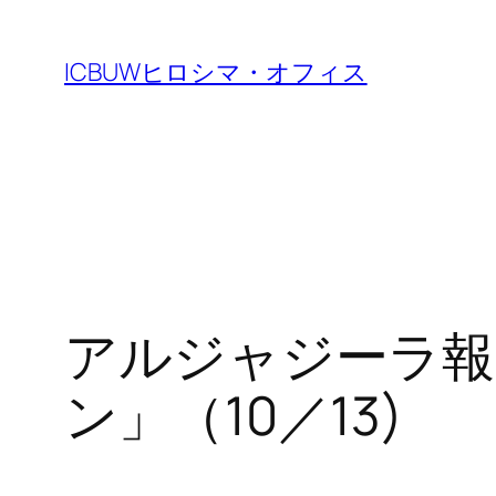
Skip
to
ICBUWヒロシマ・オフィス
content
アルジャジーラ報
ン」（10／13)