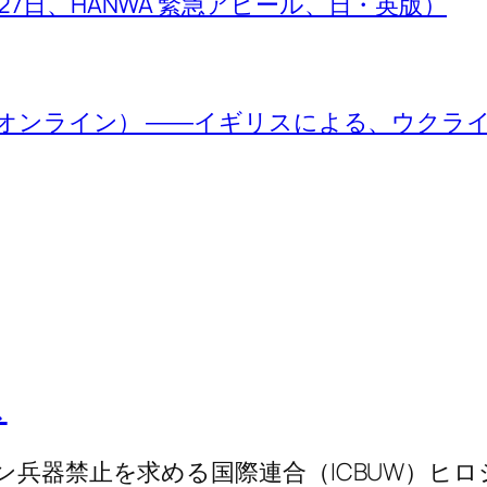
S! （3月27日、HANWA 緊急アピール、日・英版）
4日、オンライン） ――イギリスによる、ウク
ス
ラン兵器禁止を求める国際連合（ICBUW）ヒ