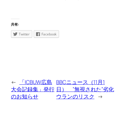
共有:
Twitter
Facebook
←
「ICBUW広島
BBCニュース（11月1
大会記録集」発行
日） ”無視された”劣化
のお知らせ
ウランのリスク
→