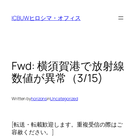
Skip
to
ICBUWヒロシマ・オフィス
content
Fwd: 横須賀港で放射線
数値が異常（3/15)
Written by
horizons
in
Uncategorized
[転送・転載歓迎します。重複受信の際はご
容赦ください。]