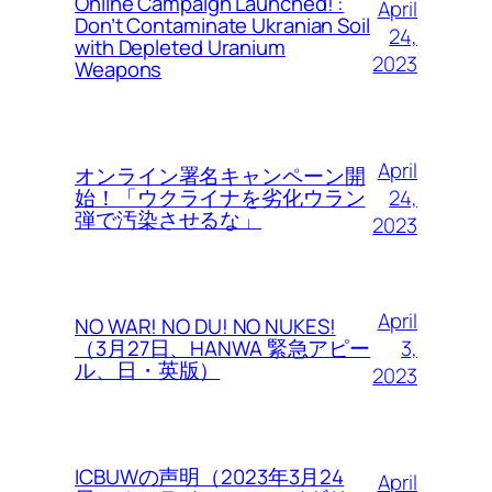
Online Campaign Launched! :
April
Don’t Contaminate Ukranian Soil
24,
with Depleted Uranium
2023
Weapons
April
オンライン署名キャンペーン開
24,
始！「ウクライナを劣化ウラン
弾で汚染させるな」
2023
April
NO WAR! NO DU! NO NUKES!
3,
（3月27日、HANWA 緊急アピー
ル、日・英版）
2023
ICBUWの声明（2023年3月24
April