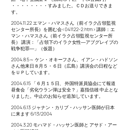
・・・・・・・・すみました。ＣＤお送りできま
す。
2004.11.22 エマン・ハマスさん（前イラク占領監視
センター所長）を囲む会<041122-2.htm> 講師：エ
マン・ハマスさん（前イラク占領監視センター所
長） 講演：「占領下のイラク女性―アブグレイブの
戦争犯罪―」（仮題）
2004.8.5～ ケン・オキーフさん、イアン・ハドソン
さん他来日８月５・６日（広島）講演会の日程など
をＵＰしています。
2004.6.15 「６月１５日、 外国特派員協会にて報道
昼食会「劣化ウラン弾は安全？」嘉指信雄 中止とな
りました。中止のお知らせ追加しています。
2004.6.13 ジャナン・カリブ・ハッサン医師が日本
に来ます 6/13/2004
2004.3.20 モハマド・ハッサン医師と アサド・アー