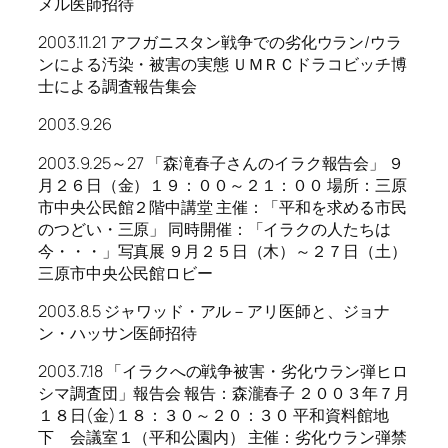
メル医師招待
2003.11.21 アフガニスタン戦争での劣化ウラン/ウラ
ンによる汚染・被害の実態 ＵＭＲＣドラコビッチ博
士による調査報告集会
2003.9.26
2003.9.25～27 「森滝春子さんのイラク報告会」 ９
月２６日（金）１９：００～２１：００ 場所：三原
市中央公民館２階中講堂 主催：「平和を求める市民
のつどい・三原」 同時開催：「イラクの人たちは
今・・・」写真展 ９月２５日（木）～２７日（土）
三原市中央公民館ロビー
2003.8.5 ジャワッド・アル－アリ医師と、ジョナ
ン・ハッサン医師招待
2003.7.18 「イラクへの戦争被害・劣化ウラン弾ヒロ
シマ調査団」報告会 報告：森瀧春子 ２００３年７月
１８日(金)１８：３０～２０：３０ 平和資料館地
下 会議室１（平和公園内） 主催：劣化ウラン弾禁