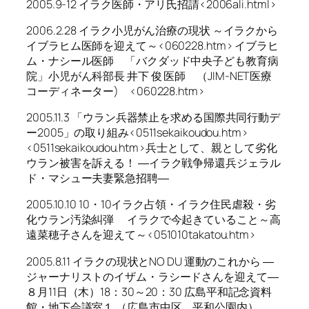
2005.9-12 イラク医師・アリ氏招請<2006ali.html>
2006.2.28 イラク小児がん治療の現状 ～イラクから
イブラヒム医師を迎えて～<060228.htm> イブラヒ
ム・ナシール医師 「バクダッド中央子ども教育病
院」小児がん科部長 井下 俊 医師 （JIM-NET医療
コーディネーター) <060228.htm>
2005.11.3 「ウラン兵器禁止を求める国際共同行動デ
ー2005」の取り組み<0511sekaikoudou.htm>
<0511sekaikoudou.htm>兵士として、親として劣化
ウラン被害を訴える！ ―イラク戦争帰還兵ジェラル
ド・マシュー夫妻緊急招聘―
2005.10.10 10・10イラク占領・イラク住民虐殺・劣
化ウラン汚染糾弾 イラクで今起きていること～高
遠菜穂子さんを迎えて～<051010takatou.htm>
2005.8.11 イラクの現状とNO DU 運動のこれから ―
ジャーナリストのイザム・ラシードさんを迎えて―
８月11日（木）18：30～20：30 広島平和記念資料
館・地下会議室１ （広島市中区 平和公園内）