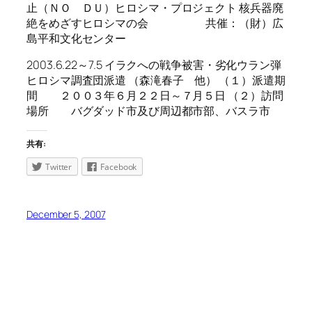
止（ＮＯ ＤＵ）ヒロシマ・プロジェクト 核兵器廃
絶をめざすヒロシマの会 共催：（財）広
島平和文化センター
2003.6.22～7.5 イラクへの戦争被害・劣化ウラン弾
ヒロシマ調査団派遣 （森滝春子 他） （１）派遣期
間 ２００３年６月２２日～７月５日 （２）訪問
場所 バグダッド市及び周辺都市部、バスラ市
共有:
Twitter
Facebook
December 5, 2007