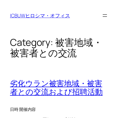
Skip
to
ICBUWヒロシマ・オフィス
content
Category:
被害地域・
被害者との交流
劣化ウラン被害地域・被害
者との交流および招聘活動
日時 開催内容