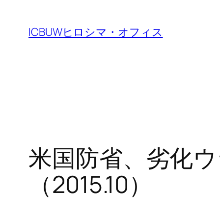
Skip
to
ICBUWヒロシマ・オフィス
content
米国防省、劣化ウ
（2015.10）