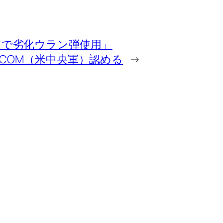
アで劣化ウラン弾使用」
ENTCOM（米中央軍）認める
→