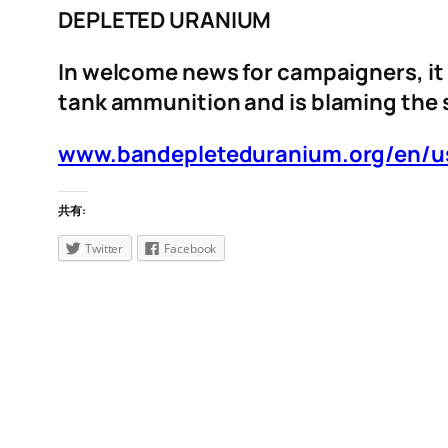
DEPLETED URANIUM
In welcome news for campaigners, it
tank ammunition and
is blaming the
www.bandepleteduranium.org/en/us-
共有:
Twitter
Facebook