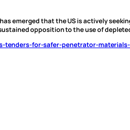
 has emerged that the US is
actively seekin
 sustained opposition to the use of deplet
tenders-for-safer-penetrator-materials