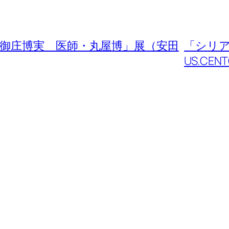
御庄博実 医師・丸屋博」展（安田
「シリ
US.C