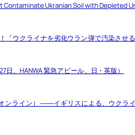
’t Contaminate Ukranian Soil with Depleted
！「ウクライナを劣化ウラン弾で汚染させ
S! （3月27日、HANWA 緊急アピール、日・英版）
4日、オンライン） ――イギリスによる、ウク